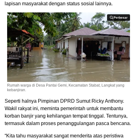
lapisan masyarakat dengan status sosial lainnya.
Perbesar
Perbesar
Rumah warga di Desa Pantai Gemi, Kecamatan Stabat, Langkat yang
kebanjiran.
Seperti halnya Pimpinan DPRD Sumut Ricky Anthony.
Wakil rakyat ini, meminta pemerintah untuk membantu
korban banjir yang kehilangan tempat tinggal. Tentunya,
termasuk dalam proses penanggulangan pasca bencana.
“Kita tahu masyarakat sangat menderita atas peristiwa