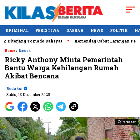
KRIMINAL
PERISTIWA
DAERAH
NEWS
POLITIK
N
iterjang Tornado Dahsyat
Kemendag Cabut Larangan Penjuala
/
Home
Daerah
Ricky Anthony Minta Pemerintah
Bantu Warga Kehilangan Rumah
Akibat Bencana
Redaksi
Sabtu, 13 Desember 2025
Perbesar
Perbesar