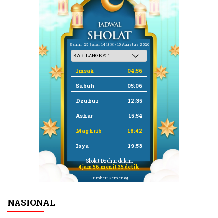
Senin, 25 Safar 1448 H / 10 Agustus 2026
Imsak
04:56
Subuh
05:06
Dzuhur
12:35
Ashar
15:54
Maghrib
18:42
Isya
19:53
Sholat Dzuhur dalam:
4 jam 56 menit 34 detik
Sumber: Kemenag
NASIONAL