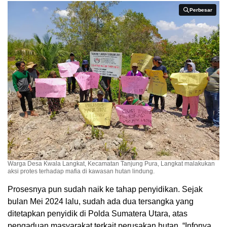
Perbesar
Perbesar
Warga Desa Kwala Langkat, Kecamatan Tanjung Pura, Langkat malakukan
aksi protes terhadap mafia di kawasan hutan lindung.
Prosesnya pun sudah naik ke tahap penyidikan. Sejak
bulan Mei 2024 lalu, sudah ada dua tersangka yang
ditetapkan penyidik di Polda Sumatera Utara, atas
pengaduan masyarakat terkait perusakan hutan. “Infonya