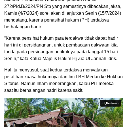
272/Pid.B/2024/PN Stb yang semestinya dibacakan jaksa,
Kamis (4/7/2024) sore, akan dilanjutkan Senin (15/7/2024)
mendatang, karena penasihat hukum (PH) terdakwa
berhalangan hadir.
“Karena pensihat hukum para terdakwa tidak dapat hadir
hari ini di persidangnan, untuk pembacaan dakwaan kita
tunda pada persidangan berikutnya pada tanggal 15 hari
Senin,” kata Katua Majelis Hakim Hj Zia Ul Jannah Idris.
Hal itu menyusul, saat kedua terdakwa menyatakan
peralihan kuasa hukumnya dari tim LBH Medan ke Hukban
Sitorus. Namun Ilham menerangkan, kalau PH mereka
saat itu berhalangan hadri karena sakit.
Perbesar
Perbesar