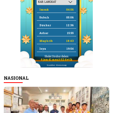
Imsak
04:56
Subuh
05:06
Dzuhur
12:36
Ashar
15:55
Maghrib
18:43
Isya
19:54
Sholat Dzuhur dalam:
6 jam 41 menit 51 detik
Sumber: Kemenag
NASIONAL