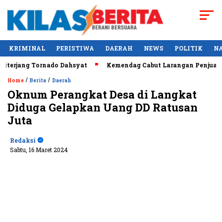
KRIMINAL
PERISTIWA
DAERAH
NEWS
POLITIK
N
rjang Tornado Dahsyat
Kemendag Cabut Larangan Penjualan M
/
/
Home
Berita
Daerah
Oknum Perangkat Desa di Langkat
Diduga Gelapkan Uang DD Ratusan
Juta
Redaksi
Sabtu, 16 Maret 2024