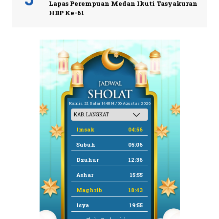
Lapas Perempuan Medan Ikuti Tasyakuran
HBP Ke-61
Kamis, 21 Safar 1448 H / 06 Agustus 2026
Imsak
04:56
Subuh
05:06
Dzuhur
12:36
Ashar
15:55
Maghrib
18:43
Isya
19:55