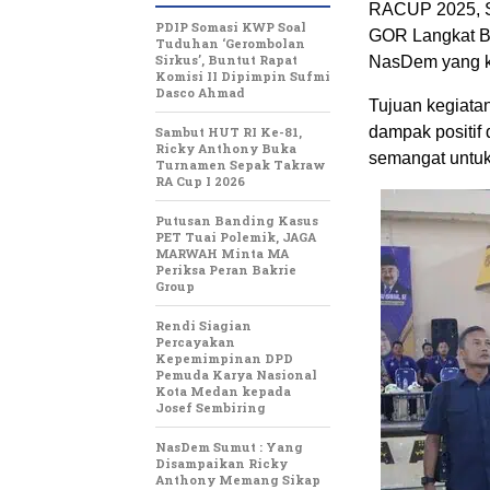
RACUP 2025, Sa
PDIP Somasi KWP Soal
GOR Langkat Be
Tuduhan ‘Gerombolan
Sirkus’, Buntut Rapat
NasDem yang k
Komisi II Dipimpin Sufmi
Dasco Ahmad
Tujuan kegiata
dampak positif 
Sambut HUT RI Ke-81,
Ricky Anthony Buka
semangat untuk
Turnamen Sepak Takraw
RA Cup I 2026
Putusan Banding Kasus
PET Tuai Polemik, JAGA
MARWAH Minta MA
Periksa Peran Bakrie
Group
Rendi Siagian
Percayakan
Kepemimpinan DPD
Pemuda Karya Nasional
Kota Medan kepada
Josef Sembiring
NasDem Sumut : Yang
Disampaikan Ricky
Anthony Memang Sikap