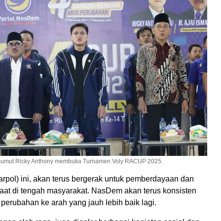
umut Ricky Anthony membuka Turnamen Voly RACUP 2025.
(Parpol) ini, akan terus bergerak untuk pemberdayaan dan
at di tengah masyarakat. NasDem akan terus konsisten
erubahan ke arah yang jauh lebih baik lagi.