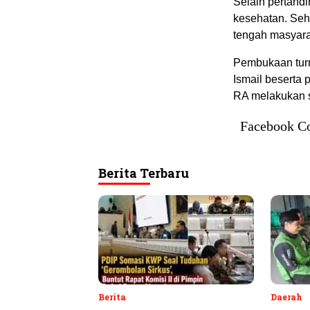
Selain pertandi
kesehatan. Seh
tengah masyara
Pembukaan turn
Ismail beserta
RA melakukan s
Facebook C
Berita Terbaru
Berita
Daerah