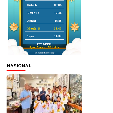
Subuh
05:06
Dzuhur
12:35
Ashar
15:55
Maghrib
18:43
Isya
19:54
Imsak dalam:
8 jam 5 menit 29 detik
Sumber: Kemenag
NASIONAL