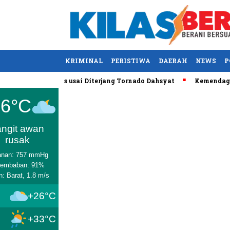
KRIMINAL
PERISTIWA
DAERAH
NEWS
P
, AS Tewas usai Diterjang Tornado Dahsyat
Kemendag Cabut La
Medan
26°C
angit awan
rusak
anan: 757 mmHg
lembaban: 91%
n: Barat, 1.8 m/s
+26°C
+33°C