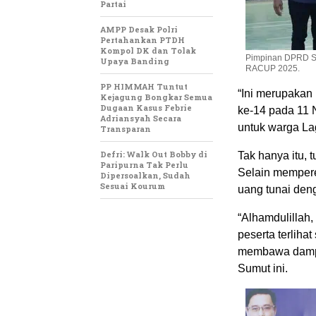
Partai
AMPP Desak Polri
Pertahankan PTDH
Kompol DK dan Tolak
Pimpinan DPRD Su
Upaya Banding
RACUP 2025.
PP HIMMAH Tuntut
“Ini merupakan
Kejagung Bongkar Semua
Dugaan Kasus Febrie
ke-14 pada 11 
Adriansyah Secara
untuk warga Lag
Transparan
Defri: Walk Out Bobby di
Tak hanya itu, 
Paripurna Tak Perlu
Selain mempere
Dipersoalkan, Sudah
Sesuai Kourum
uang tunai deng
“Alhamdulillah,
peserta terliha
membawa dampa
Sumut ini.