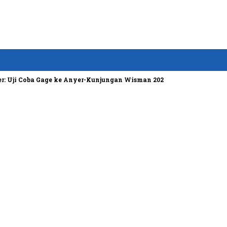
Coba Gage ke Anyer-Kunjungan Wisman 2022 Diprediksi Rendah
B