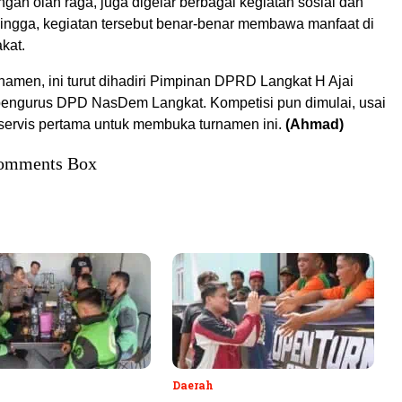
ngan olah raga, juga digelar berbagai kegiatan sosial dan
ingga, kegiatan tersebut benar-benar membawa manfaat di
kat.
amen, ini turut dihadiri Pimpinan DPRD Langkat H Ajai
 pengurus DPD NasDem Langkat. Kompetisi pun dimulai, usai
ervis pertama untuk membuka turnamen ini.
(Ahmad)
omments Box
Daerah