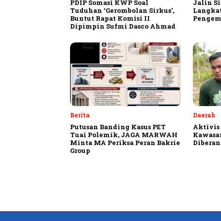
PDIP Somasi KWP Soal
Jalin S
Tuduhan ‘Gerombolan Sirkus’,
Langkat
Buntut Rapat Komisi II
Pengemu
Dipimpin Sufmi Dasco Ahmad
Berita
Daerah
Putusan Banding Kasus PET
Aktivis
Tuai Polemik, JAGA MARWAH
Kawasa
Minta MA Periksa Peran Bakrie
Diberan
Group