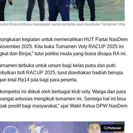
mut Ricky Anthony melakukan servis pertama saat membuka Turnamen Voly
 rangkaian kegiatan untuk memeriahkan HUT Partai NasDem
November 2025. Kita buka Turnamen Voly RACUP 2025 ini
kat dan Binjai,” tutur politisi muda yang biasa disapa RA ini.
turnamen terbuka untuk umum bagi kelas putra dan putri.
butkan trofi RACUP 2025, turut disediakan hadiah berupa
an total Rp14 juta bagi para peserta.
 kompetisi ini diikuti oleh berbagai klub voly. Warga dan para
t sangat antusias mengikuti turnamen ini. Semoga hal ini bisa
k positif bagi masyarakat,” ujar Wakil Ketua DPW NasDem
Perbesar
Perbesar