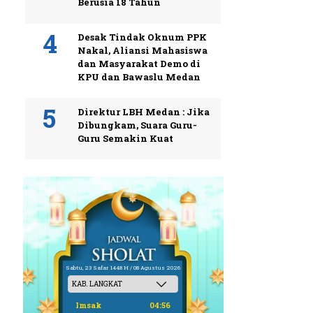
Berusia 18 Tahun
Desak Tindak Oknum PPK
Nakal, Aliansi Mahasiswa
dan Masyarakat Demo di
KPU dan Bawaslu Medan
Direktur LBH Medan : Jika
Dibungkam, Suara Guru-
Guru Semakin Kuat
Sabtu, 23 Safar 1448 H / 08 Agustus 2026
Imsak
04:56