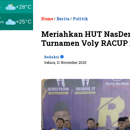
+28°C
m
m
Home
Berita
Politik
/
/
+25°C
um
Meriahkan HUT NasDem
Turnamen Voly RACUP 
Redaksi
Selasa, 11 November 2025