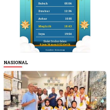
Subuh
05:06
Dzuhur
12:36
Ashar
15:55
Maghrib
18:43
Isya
19:54
Sholat Dzuhur dalam:
6 jam 34 menit 52 detik
Sumber: Kemenag
NASIONAL