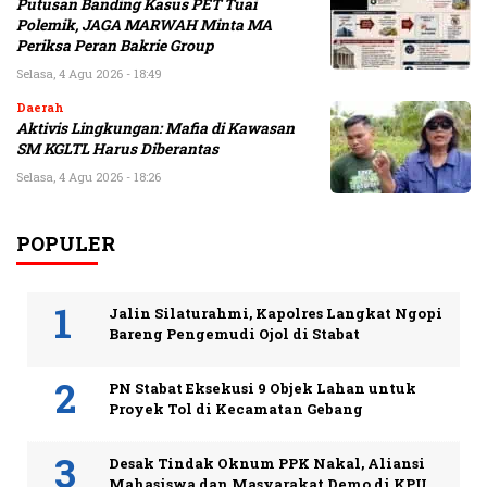
Putusan Banding Kasus PET Tuai
Polemik, JAGA MARWAH Minta MA
Periksa Peran Bakrie Group
Selasa, 4 Agu 2026 - 18:49
Daerah
Aktivis Lingkungan: Mafia di Kawasan
SM KGLTL Harus Diberantas
Selasa, 4 Agu 2026 - 18:26
POPULER
Jalin Silaturahmi, Kapolres Langkat Ngopi
Bareng Pengemudi Ojol di Stabat
PN Stabat Eksekusi 9 Objek Lahan untuk
Proyek Tol di Kecamatan Gebang
Desak Tindak Oknum PPK Nakal, Aliansi
Mahasiswa dan Masyarakat Demo di KPU