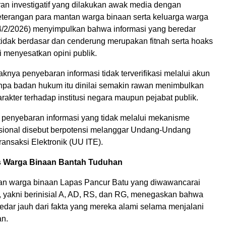
ran investigatif yang dilakukan awak media dengan
erangan para mantan warga binaan serta keluarga warga
4/2/2026) menyimpulkan bahwa informasi yang beredar
i tidak berdasar dan cenderung merupakan fitnah serta hoaks
 menyesatkan opini publik.
nya penyebaran informasi tidak terverifikasi melalui akun
anpa badan hukum itu dinilai semakin rawan menimbulkan
akter terhadap institusi negara maupun pejabat publik.
k penyebaran informasi yang tidak melalui mekanisme
ofesional disebut berpotensi melanggar Undang-Undang
ransaksi Elektronik (UU ITE).
s Warga Binaan Bantah Tuduhan
an warga binaan Lapas Pancur Batu yang diwawancarai
h, yakni berinisial A, AD, RS, dan RG, menegaskan bahwa
edar jauh dari fakta yang mereka alami selama menjalani
n.