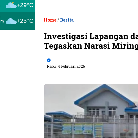
+29°C
m
m
Home
Berita
+25°C
/
um
Investigasi Lapangan 
Tegaskan Narasi Mirin
Rabu, 4 Februari 2026