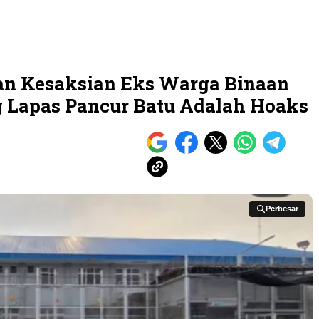
dan Kesaksian Eks Warga Binaan
g Lapas Pancur Batu Adalah Hoaks
Perbesar
Perbesar