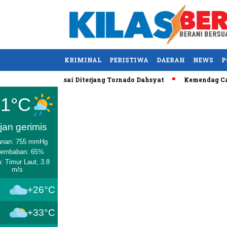
KRIMINAL
PERISTIWA
DAERAH
NEWS
P
AS Tewas usai Diterjang Tornado Dahsyat
Kemendag Cabut Lara
Medan
31°C
jan gerimis
anan: 755 mmHg
lembaban: 65%
: Timur Laut, 3.8
m/s
+26°C
+33°C