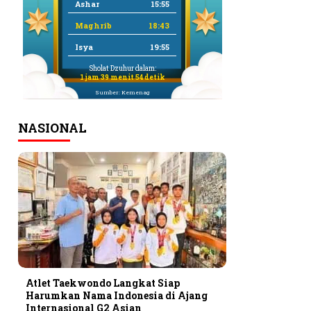
Ashar
15:55
Maghrib
18:43
Isya
19:55
Sholat Dzuhur dalam:
1 jam 39 menit 53 detik
Sumber: Kemenag
NASIONAL
Atlet Taekwondo Langkat Siap
Harumkan Nama Indonesia di Ajang
Internasional G2 Asian