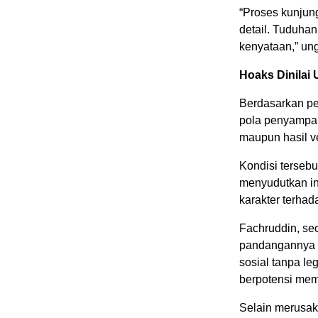
“Proses kunjun
detail. Tuduha
kenyataan,” un
Hoaks Dinilai 
Berdasarkan pen
pola penyampaia
maupun hasil ve
Kondisi terseb
menyudutkan in
karakter terhad
Fachruddin, se
pandangannya m
sosial tanpa l
berpotensi mem
Selain merusak 