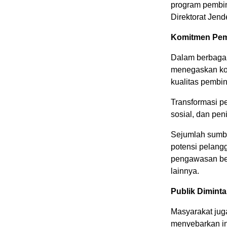
program pembin
Direktorat Jen
Komitmen Pem
Dalam berbagai
menegaskan ko
kualitas pembi
Transformasi pe
sosial, dan pe
Sejumlah sumb
potensi pelang
pengawasan ber
lainnya.
Publik Diminta
Masyarakat jug
menyebarkan in