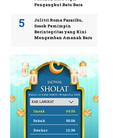
Pengangkut Batu Bara
Julitri Roma Pasaribu,
Sosok Pemimpin
Berintegritas yang Kini
Mengemban Amanah Baru
Kamis, 21 Safar 1448 H / 06 Agustus 2026
Imsak
04:56
Subuh
05:06
Dzuhur
12:36