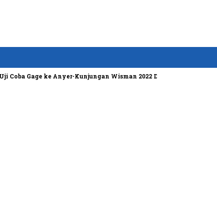
ba Gage ke Anyer-Kunjungan Wisman 2022 Diprediksi Rendah
Bose