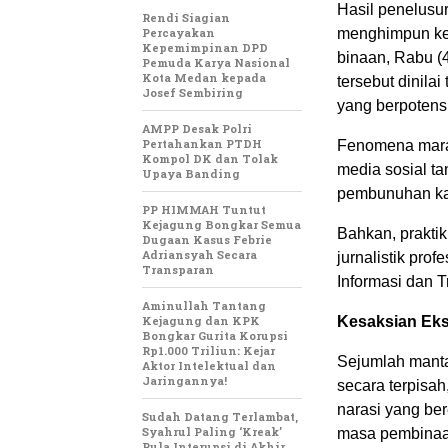
Hasil penelusu
Rendi Siagian
Percayakan
menghimpun ket
Kepemimpinan DPD
binaan, Rabu (
Pemuda Karya Nasional
Kota Medan kepada
tersebut dinila
Josef Sembiring
yang berpotensi
AMPP Desak Polri
Pertahankan PTDH
Fenomena marak
Kompol DK dan Tolak
media sosial t
Upaya Banding
pembunuhan kar
PP HIMMAH Tuntut
Kejagung Bongkar Semua
Bahkan, prakti
Dugaan Kasus Febrie
Adriansyah Secara
jurnalistik pr
Transparan
Informasi dan T
Aminullah Tantang
Kejagung dan KPK
Kesaksian Ek
Bongkar Gurita Korupsi
Rp1.000 Triliun: Kejar
Sejumlah mant
Aktor Intelektual dan
Jaringannya!
secara terpisa
narasi yang ber
Sudah Datang Terlambat,
Syahrul Paling ‘Kreak’
masa pembinaa
Pula Interupsi di Akhir