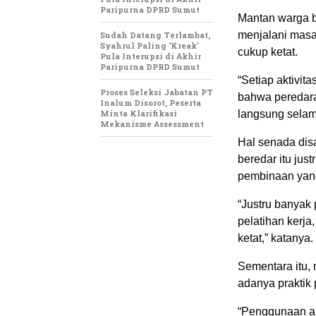
Paripurna DPRD Sumut
Mantan warga b
menjalani masa
Sudah Datang Terlambat,
Syahrul Paling ‘Kreak’
cukup ketat.
Pula Interupsi di Akhir
Paripurna DPRD Sumut
“Setiap aktivit
Proses Seleksi Jabatan PT
bahwa peredara
Inalum Disorot, Peserta
Minta Klarifikasi
langsung selam
Mekanisme Assessment
Hal senada dis
beredar itu ju
pembinaan yang
“Justru banyak
pelatihan kerj
ketat,” katanya.
Sementara itu,
adanya praktik 
“Penggunaan al