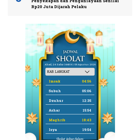
Penyekapan dan Penganiayaan Senilai
Rp20 Juta Dijarah Pelaku
Ahad, 24 Safar 1448 H / 09 Agustus 2026
Imsak
04:56
Subuh
05:06
Dzuhur
12:35
Ashar
15:54
Maghrib
18:43
Isya
19:54
Sholat Ashar dalam: