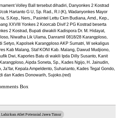
ament Volley Ball tersebut dihadiri, Danyonkes 2 Kostrad
 Ucok Harianto G U, Sp. Rad., R.I (K), Wadanyonkes Mayor
ia, S.Kep., Ners., Pasintel Lettu Ckm Budiana, Amd., Kep.,
ang XXVIII Yonkes 2 Koorcab Divif 2 PG Kostrad beserta
kes 2 Kostrad, Bupati diwakili Kadispora Dr. M. Hidayat,
oso, Niwatha Lik Ulama, Danramil 0818/28 Karangploso,
i Setyo, Kapolsek Karangploso AKP Sumatri, W sekaligus
res Kab Malang, Staf KONI Kab. Malang, Dawud Mudjiono,
ufik Dwi, Kaporles Batu di wakili Ipda Dilly Susanto, Kanit
arangploso, Aipda Soneta, Sp., Kades Ngijo, H. Jainudin,
, Ja’far, Kepala Ampeldento, Suharianto, Kades Tegal Gondo,
i dan Kades Donowarih, Sujoko.(red)
omments Box
Lahirkan Atlet Potensial Jawa Timur