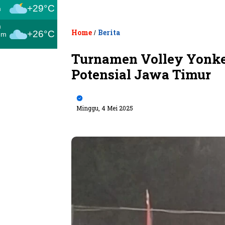
+29°C
m
m
Home
Berita
+26°C
/
um
Turnamen Volley Yonkes
Potensial Jawa Timur
Minggu, 4 Mei 2025