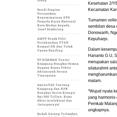
Group
Kesehatan 2/YB
Kecamatan Kar
Rendi Siagian
Percayakan
Kepemimpinan DPD
Turnamen volley
Pemuda Karya Nasional
Kota Medan kepada
sembilan desa 
Josef Sembiring
Donowarih, Nge
AMPP Desak Polri
Kepuharjo.
Pertahankan PTDH
Kompol DK dan Tolak
Dalam kesempat
Upaya Banding
Harianto G U, 
PP HIMMAH Tuntut
merupakan sala
Kejagung Bongkar Semua
Dugaan Kasus Febrie
silaturahmi ant
Adriansyah Secara
mengharumkan 
Transparan
malam.
Aminullah Tantang
Kejagung dan KPK
“Wujud nyata k
Bongkar Gurita Korupsi
Rp1.000 Triliun: Kejar
yang harmonis 
Aktor Intelektual dan
Pemkab Malang 
Jaringannya!
ungkapnya.
Sudah Datang Terlambat,