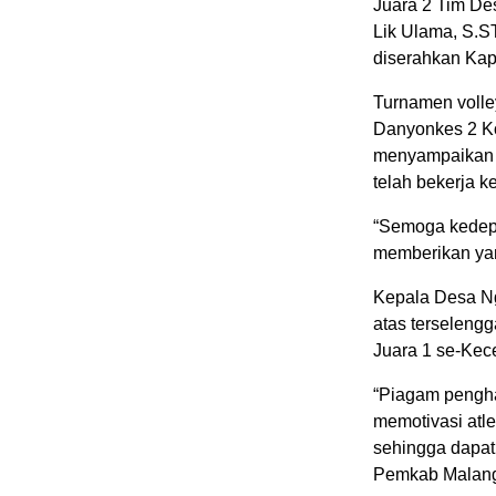
Juara 2 Tim De
Lik Ulama, S.S
diserahkan Kap
Turnamen volle
Danyonkes 2 Kos
menyampaikan t
telah bekerja 
“Semoga kedepa
memberikan yan
Kepala Desa Ng
atas terselengg
Juara 1 se-Kec
“Piagam pengha
memotivasi atle
sehingga dapat
Pemkab Malang,