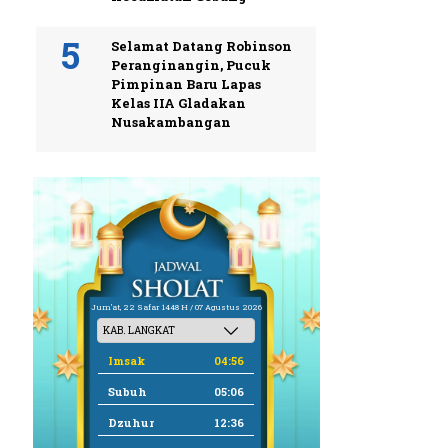
Selamat Datang Robinson
Peranginangin, Pucuk
Pimpinan Baru Lapas
Kelas IIA Gladakan
Nusakambangan
Jum'at, 22 Safar 1448 H / 07 Agustus 2026
Imsak
04:56
Subuh
05:06
Dzuhur
12:36