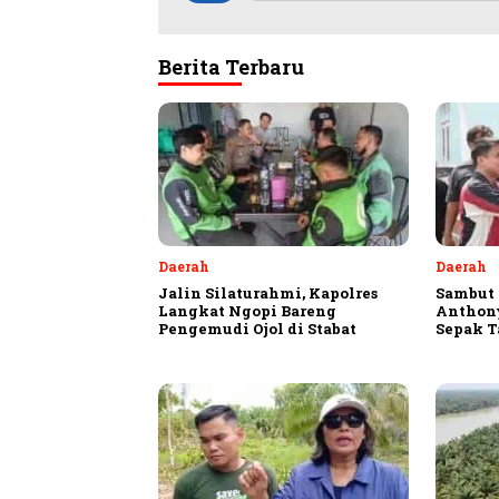
Berita Terbaru
Daerah
Daerah
Jalin Silaturahmi, Kapolres
Sambut 
Langkat Ngopi Bareng
Anthon
Pengemudi Ojol di Stabat
Sepak T