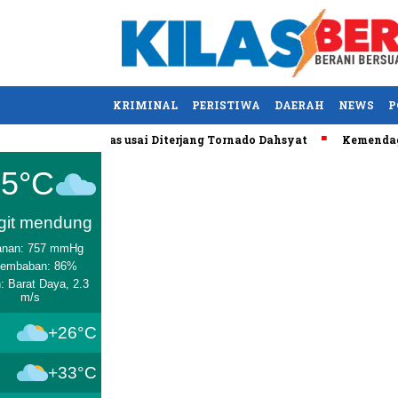
KRIMINAL
PERISTIWA
DAERAH
NEWS
P
y, AS Tewas usai Diterjang Tornado Dahsyat
Kemendag Cabut 
Medan
25°C
git mendung
anan: 757 mmHg
lembaban: 86%
: Barat Daya, 2.3
m/s
+26°C
+33°C