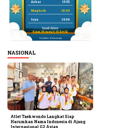
Ashar
15:55
Maghrib
18:43
Isya
19:54
Imsak dalam:
8 jam 35 menit 14 detik
Sumber: Kemenag
NASIONAL
Atlet Taekwondo Langkat Siap
Harumkan Nama Indonesia di Ajang
Internasional G2 Asian