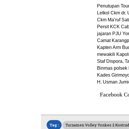
Penutupan Tourn
Letkol Ckm dr.
Ckm Ma’ruf Satr
Persit KCK Cab
jajaran PJU Yon
Camat Karangpl
Kapten Arm Bud
mewakili Kapol
Staf Dispora, Ta
Binmas polsek K
Kades Girimoyo
H. Usman Jumid
Facebook C
Tag :
Turnamen Volley Yonkes 2 Kostrad 