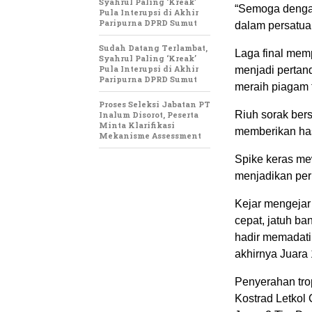
Syahrul Paling ‘Kreak’
“Semoga dengan
Pula Interupsi di Akhir
Paripurna DPRD Sumut
dalam persatua
Sudah Datang Terlambat,
Laga final mem
Syahrul Paling ‘Kreak’
Pula Interupsi di Akhir
menjadi pertan
Paripurna DPRD Sumut
meraih piagam 
Proses Seleksi Jabatan PT
Riuh sorak ber
Inalum Disorot, Peserta
Minta Klarifikasi
memberikan hasi
Mekanisme Assessment
Spike keras me
menjadikan pe
Kejar mengejar
cepat, jatuh b
hadir memadati
akhirnya Juara 
Penyerahan tro
Kostrad Letkol