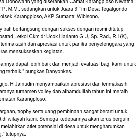
sa Donowarih yang diserahkan Camat Karangploso Niwatha
TP., M.M., sedangkan untuk Juara 3 Tim Desa Tegalgondo
olsek Karangploso, AKP Sumantri Wibisono.
y ball berlangsung dengan sukses dengan resmi ditutup
trad Letkol Ckm dr Ucok Harianto G U, Sp. Rad., R.I (K),
erimakasih dan apresiasi untuk panitia penyelenggara yang
keras mensukseskan kegiatan.
nnya dapat lebih baik dan menjadi evaluasi bagi kami untuk
g terbaik,” pungkas Danyonkes.
ijo, H Jainudin menyampaikan apresiasi dan terimakasih
aranya turnamen volley dan alhamdulilah tahun ini meraih
ematan Karangploso.
rgaan, trophy serta uang pembinaan sangat berarti untuk
t di wilayah kami, Semoga kedepannya akan terus bergulir
 melahirkan atlet potensial di desa untuk mengharumkan
” tutupnya.