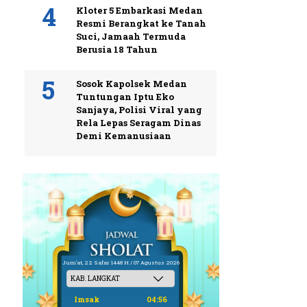
Kloter 5 Embarkasi Medan
Resmi Berangkat ke Tanah
Suci, Jamaah Termuda
Berusia 18 Tahun
Sosok Kapolsek Medan
Tuntungan Iptu Eko
Sanjaya, Polisi Viral yang
Rela Lepas Seragam Dinas
Demi Kemanusiaan
Jum'at, 22 Safar 1448 H / 07 Agustus 2026
Imsak
04:56