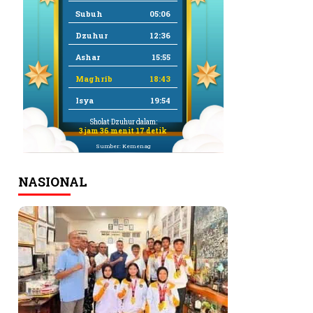
Subuh
05:06
Dzuhur
12:36
Ashar
15:55
Maghrib
18:43
Isya
19:54
Sholat Dzuhur dalam:
3 jam 36 menit 17 detik
Sumber: Kemenag
NASIONAL