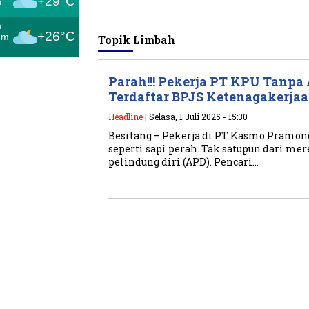
+29°C
m
m
+26°C
um
Topik
Limbah
Parah!!! Pekerja PT KPU Tanpa
Terdaftar BPJS Ketenagakerja
Headline
| Selasa, 1 Juli 2025 - 15:30
Besitang – Pekerja di PT Kasmo Pramon
seperti sapi perah. Tak satupun dari m
pelindung diri (APD). Pencari…