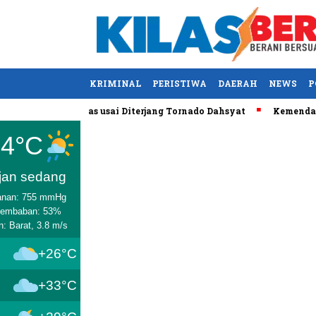
KRIMINAL
PERISTIWA
DAERAH
NEWS
P
ntucky, AS Tewas usai Diterjang Tornado Dahsyat
Kemendag Ca
Medan
34°C
jan sedang
anan: 755 mmHg
lembaban: 53%
n: Barat, 3.8 m/s
+26°C
+33°C