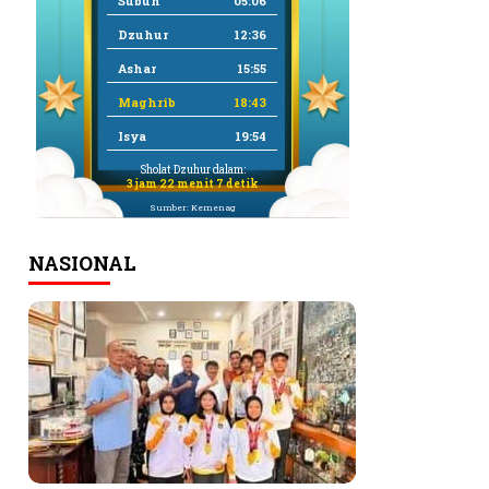
Subuh
05:06
Dzuhur
12:36
Ashar
15:55
Maghrib
18:43
Isya
19:54
Sholat Dzuhur dalam:
3 jam 22 menit 7 detik
Sumber: Kemenag
NASIONAL