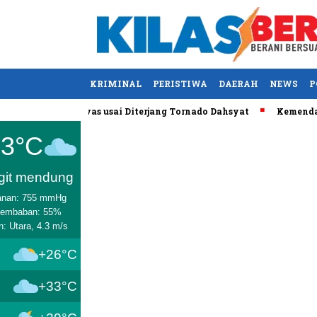
KRIMINAL
PERISTIWA
DAERAH
NEWS
P
entucky, AS Tewas usai Diterjang Tornado Dahsyat
Kemendag Ca
Medan
33°C
git mendung
anan: 755 mmHg
lembaban: 55%
n: Utara, 4.3 m/s
+26°C
+33°C