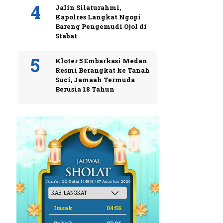
Jalin Silaturahmi,
Kapolres Langkat Ngopi
Bareng Pengemudi Ojol di
Stabat
Kloter 5 Embarkasi Medan
Resmi Berangkat ke Tanah
Suci, Jamaah Termuda
Berusia 18 Tahun
Jum'at, 22 Safar 1448 H / 07 Agustus 2026
Imsak
04:56