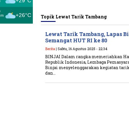
+29°C
m
m
+26°C
um
Topik
Lewat Tarik Tambang
Lewat Tarik Tambang, Lapas B
Semangat HUT RI ke 80
Berita
| Sabtu, 16 Agustus 2025 - 22:34
BINJAI Dalam rangka memeriahkan Har
Republik Indonesia, Lembaga Pemasyarak
Binjai menyelenggarakan kegiatan tari
dan…