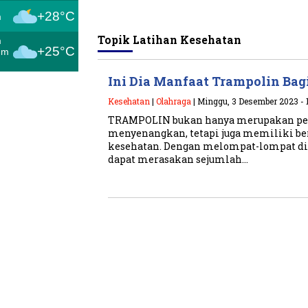
+28°C
m
Topik
Latihan Kesehatan
m
+25°C
um
Ini Dia Manfaat Trampolin Bag
Kesehatan
|
Olahraga
| Minggu, 3 Desember 2023 - 1
TRAMPOLIN bukan hanya merupakan pe
menyenangkan, tetapi juga memiliki be
kesehatan. Dengan melompat-lompat di a
dapat merasakan sejumlah…