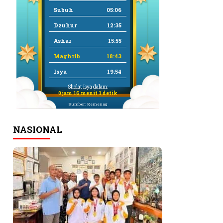
Subuh
05:06
Dzuhur
12:35
Ashar
15:55
Maghrib
18:43
Isya
19:54
Sholat Isya dalam:
0 jam 16 menit 1 detik
Sumber: Kemenag
NASIONAL