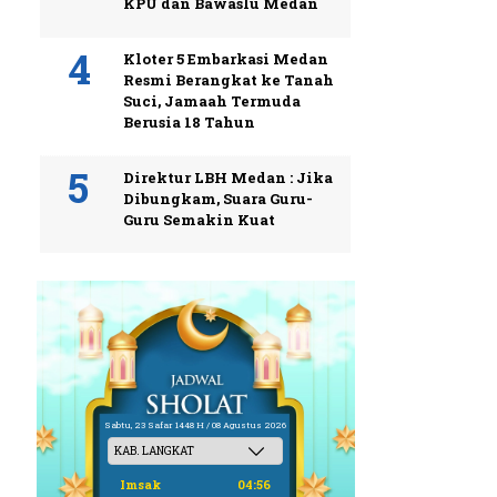
KPU dan Bawaslu Medan
Kloter 5 Embarkasi Medan
Resmi Berangkat ke Tanah
Suci, Jamaah Termuda
Berusia 18 Tahun
Direktur LBH Medan : Jika
Dibungkam, Suara Guru-
Guru Semakin Kuat
Sabtu, 23 Safar 1448 H / 08 Agustus 2026
Imsak
04:56