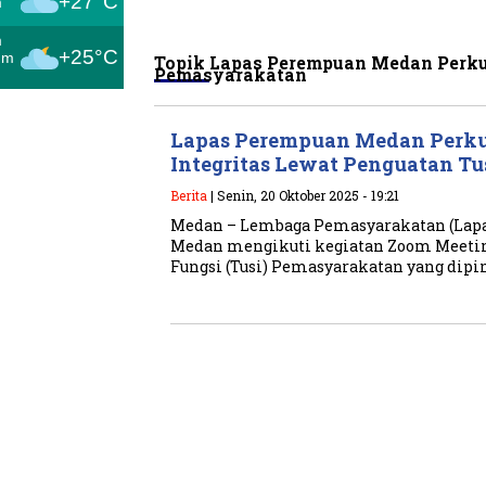
+27°C
m
m
+25°C
um
Topik
Lapas Perempuan Medan Perku
Pemasyarakatan
Lapas Perempuan Medan Perk
Integritas Lewat Penguatan T
Berita
| Senin, 20 Oktober 2025 - 19:21
Medan – Lembaga Pemasyarakatan (Lapa
Medan mengikuti kegiatan Zoom Meetin
Fungsi (Tusi) Pemasyarakatan yang dipi