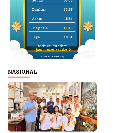
Subuh
05:06
Dzuhur
12:35
Ashar
15:54
Maghrib
18:43
Isya
19:54
Sholat Dzuhur dalam:
1 jam 55 menit 17 detik
Sumber: Kemenag
NASIONAL