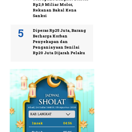
Rp2,9 Miliar Molor,
Rekanan Bakal Kena
Sanksi
Diperas Rp25 Juta, Barang
Berharga Korban
Penyekapan dan
Penganiayaan Senilai
Rp20 Juta Dijarah Pelaku
Ahad, 24 Safar 1448 H / 09 Agustus 2026
Imsak
04:56