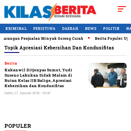
KRIMINAL
PERISTIWA
DAERAH
NEWS
POLITIK
N
arangan Penjualan Minyak Goreng Curah
Berita Populer: Uji
Topik
Apresiasi Kebersihan Dan Kondusifitas
Berita
Kakanwil Ditjenpas Sumut, Yudi
Suseno Lakukan Sidak Malam di
Rutan Kelas IIB Balige, Apresiasi
Kebersihan dan Kondusifitas
Sabtu, 17 Januari 2026 - 00:47
POPULER