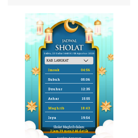
Sabtu, 23 Safar 1448 H / 08 Agustus 2026
Imsak
04:56
Subuh
05:06
Dzuhur
12:35
Ashar
15:55
Maghrib
18:43
Isya
19:54
Sholat Maghrib dalam:
2 jam 39 menit 46 detik
Sumber: Kemenag