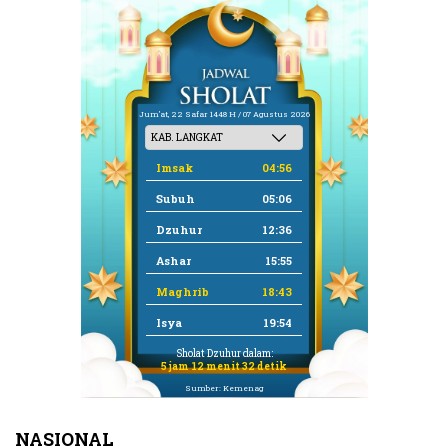
Jum'at, 22 Safar 1448 H / 07 Agustus 2026
Imsak
04:56
Subuh
05:06
Dzuhur
12:36
Ashar
15:55
Maghrib
18:43
Isya
19:54
Sholat Dzuhur dalam:
5 jam 12 menit 32 detik
Sumber: Kemenag
NASIONAL