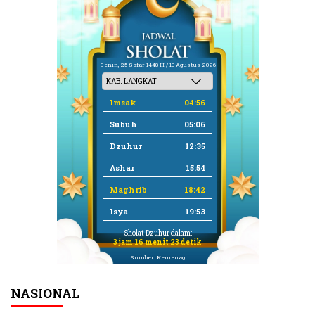
Senin, 25 Safar 1448 H / 10 Agustus 2026
Imsak
04:56
Subuh
05:06
Dzuhur
12:35
Ashar
15:54
Maghrib
18:42
Isya
19:53
Sholat Dzuhur dalam:
3 jam 16 menit 23 detik
Sumber: Kemenag
NASIONAL