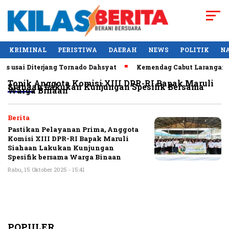
KRIMINAL
PERISTIWA
DAERAH
NEWS
POLITIK
N
s usai Diterjang Tornado Dahsyat
Kemendag Cabut Larangan Pe
Topik
Anggota Komisi XIII DPR-RI Bapak Maruli
Siahaan Lakukan Kunjungan Spesifik Bersama
Warga Binaan
Berita
Pastikan Pelayanan Prima, Anggota
Komisi XIII DPR-RI Bapak Maruli
Siahaan Lakukan Kunjungan
Spesifik bersama Warga Binaan
Rabu, 15 Oktober 2025 - 15:41
POPULER