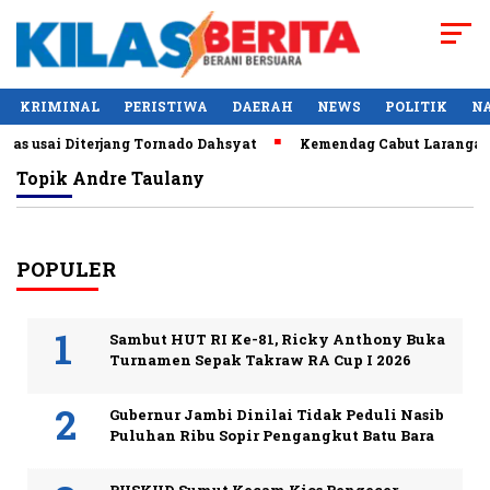
KRIMINAL
PERISTIWA
DAERAH
NEWS
POLITIK
N
as usai Diterjang Tornado Dahsyat
Kemendag Cabut Larangan P
Topik
Andre Taulany
POPULER
Sambut HUT RI Ke-81, Ricky Anthony Buka
Turnamen Sepak Takraw RA Cup I 2026
Gubernur Jambi Dinilai Tidak Peduli Nasib
Puluhan Ribu Sopir Pengangkut Batu Bara
PUSKUD Sumut Kecam Kios Pengecer