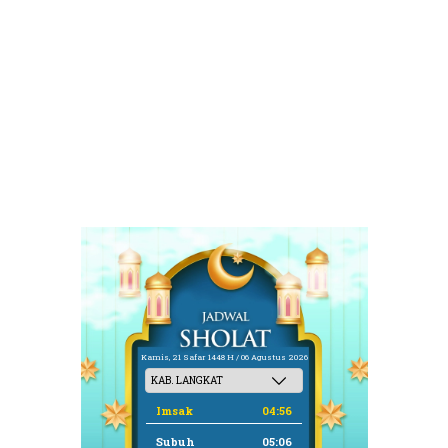
Kamis, 21 Safar 1448 H / 06 Agustus 2026
Imsak
04:56
Subuh
05:06