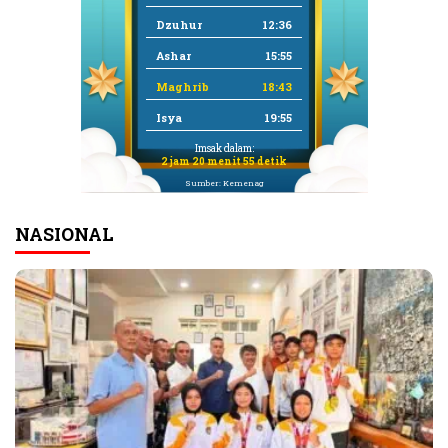
Dzuhur
12:36
Ashar
15:55
Maghrib
18:43
Isya
19:55
Imsak dalam:
2 jam 20 menit 55 detik
Sumber: Kemenag
NASIONAL