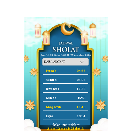
Jum'at, 22 Safar 1448 H / 07 Agustus 2026
Imsak
04:56
Subuh
05:06
Dzuhur
12:36
Ashar
15:55
Maghrib
18:43
Isya
19:54
Sholat Dzuhur dalam:
2 jam 12 menit 38 detik