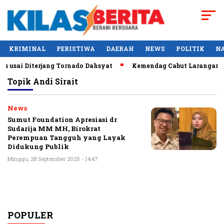
KRIMINAL
PERISTIWA
DAERAH
NEWS
POLITIK
N
 usai Diterjang Tornado Dahsyat
Kemendag Cabut Larangan Pe
Topik
Andi Sirait
News
Sumut Foundation Apresiasi dr
Sudarija MM MH, Birokrat
Perempuan Tangguh yang Layak
Didukung Publik
Minggu, 28 September 2025 - 14:47
POPULER