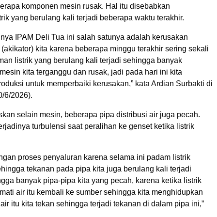
erapa komponen mesin rusak. Hal itu disebabkan
ik yang berulang kali terjadi beberapa waktu terakhir.
nya IPAM Deli Tua ini salah satunya adalah kerusakan
(akikator) kita karena beberapa minggu terakhir sering sekali
an listrik yang berulang kali terjadi sehingga banyak
esin kita terganggu dan rusak, jadi pada hari ini kita
roduksi untuk memperbaiki kerusakan,” kata Ardian Surbakti di
0/6/2026).
kan selain mesin, beberapa pipa distribusi air juga pecah.
erjadinya turbulensi saat peralihan ke genset ketika listrik
ngan proses penyaluran karena selama ini padam listrik
ehingga tekanan pada pipa kita juga berulang kali terjadi
ngga banyak pipa-pipa kita yang pecah, karena ketika listrik
 mati air itu kembali ke sumber sehingga kita menghidupkan
ir itu kita tekan sehingga terjadi tekanan di dalam pipa ini,”