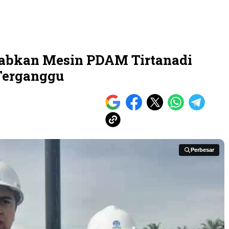
abkan Mesin PDAM Tirtanadi
Terganggu
Perbesar
Perbesar