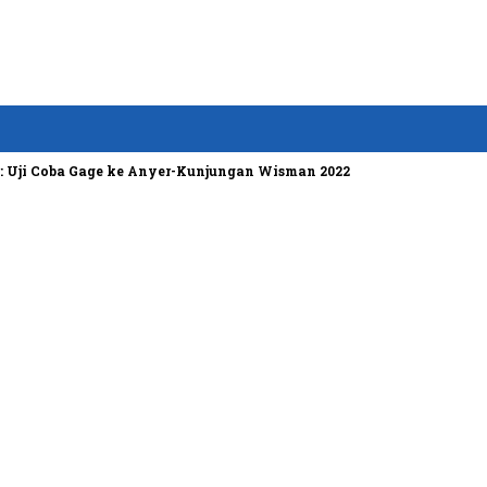
 Coba Gage ke Anyer-Kunjungan Wisman 2022 Diprediksi Rendah
B