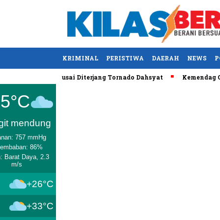
KRIMINAL
PERISTIWA
DAERAH
NEWS
P
y, AS Tewas usai Diterjang Tornado Dahsyat
Kemendag Cabut L
Medan
25°C
git mendung
anan: 757 mmHg
lembaban: 86%
: Barat Daya, 2.3
m/s
+26°C
+33°C