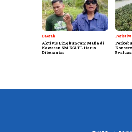
Daerah
Peristiw
Aktivis Lingkungan: Mafia di
Perkebu
Kawasan SM KGLTL Harus
Konserv
Diberantas
Evaluas