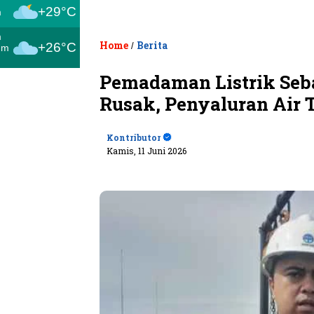
+29°C
m
m
Home
Berita
+26°C
/
um
Pemadaman Listrik Seb
Rusak, Penyaluran Air 
Kontributor
Kamis, 11 Juni 2026