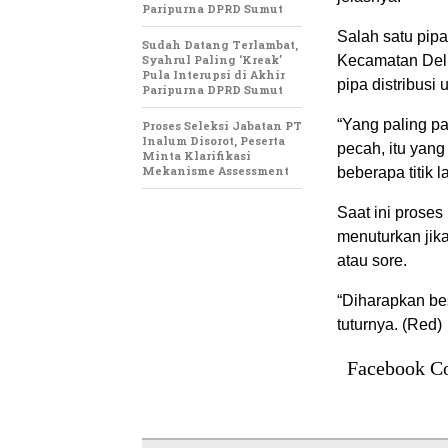
Paripurna DPRD Sumut
Salah satu pipa
Sudah Datang Terlambat,
Syahrul Paling ‘Kreak’
Kecamatan Deli
Pula Interupsi di Akhir
pipa distribusi
Paripurna DPRD Sumut
“Yang paling pa
Proses Seleksi Jabatan PT
Inalum Disorot, Peserta
pecah, itu yang
Minta Klarifikasi
Mekanisme Assessment
beberapa titik l
Saat ini prose
menuturkan jik
atau sore.
“Diharapkan bes
tuturnya. (Red)
Facebook C