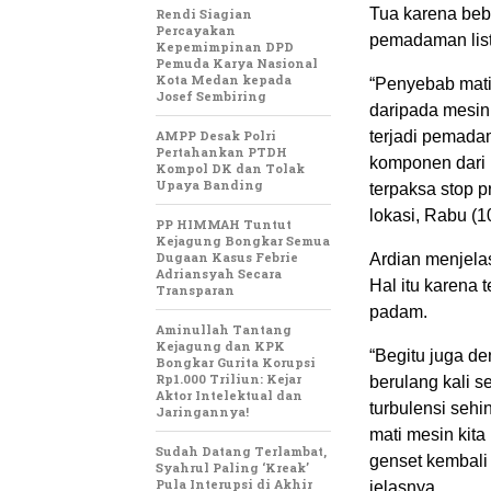
Tua karena beb
Rendi Siagian
Percayakan
pemadaman listr
Kepemimpinan DPD
Pemuda Karya Nasional
Kota Medan kepada
“Penyebab mati
Josef Sembiring
daripada mesin 
AMPP Desak Polri
terjadi pemadam
Pertahankan PTDH
komponen dari m
Kompol DK dan Tolak
Upaya Banding
terpaksa stop p
lokasi, Rabu (1
PP HIMMAH Tuntut
Kejagung Bongkar Semua
Dugaan Kasus Febrie
Ardian menjelas
Adriansyah Secara
Hal itu karena t
Transparan
padam.
Aminullah Tantang
Kejagung dan KPK
“Begitu juga de
Bongkar Gurita Korupsi
Rp1.000 Triliun: Kejar
berulang kali s
Aktor Intelektual dan
turbulensi sehi
Jaringannya!
mati mesin kita
Sudah Datang Terlambat,
genset kembali a
Syahrul Paling ‘Kreak’
Pula Interupsi di Akhir
jelasnya.