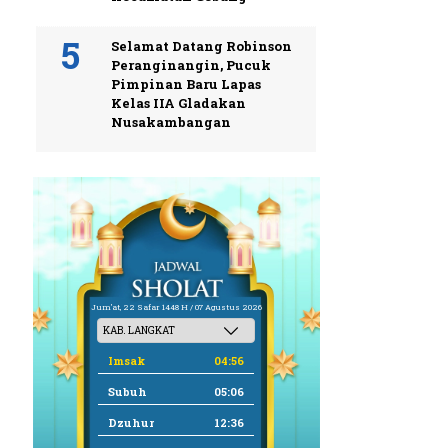
Selamat Datang Robinson
Peranginangin, Pucuk
Pimpinan Baru Lapas
Kelas IIA Gladakan
Nusakambangan
Jum'at, 22 Safar 1448 H / 07 Agustus 2026
Imsak
04:56
Subuh
05:06
Dzuhur
12:36