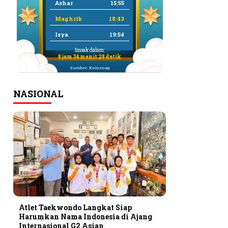
Ashar
15:55
Maghrib
18:43
Isya
19:54
Imsak dalam:
8 jam 34 menit 27 detik
Sumber: Kemenag
NASIONAL
Atlet Taekwondo Langkat Siap
Harumkan Nama Indonesia di Ajang
Internasional G2 Asian