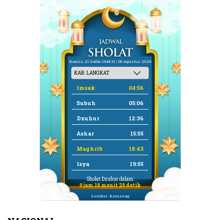
Kamis, 21 Safar 1448 H / 06 Agustus 2026
Imsak
04:56
Subuh
05:06
Dzuhur
12:36
Ashar
15:55
Maghrib
18:43
Isya
19:55
Sholat Dzuhur dalam:
0 jam 18 menit 19 detik
Sumber: Kemenag