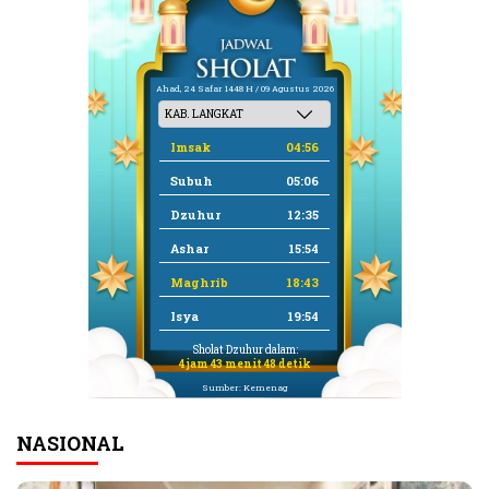
Ahad, 24 Safar 1448 H / 09 Agustus 2026
Imsak
04:56
Subuh
05:06
Dzuhur
12:35
Ashar
15:54
Maghrib
18:43
Isya
19:54
Sholat Dzuhur dalam:
4 jam 43 menit 47 detik
Sumber: Kemenag
NASIONAL