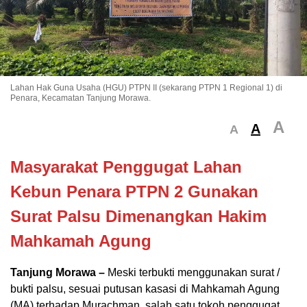
Lahan Hak Guna Usaha (HGU) PTPN II (sekarang PTPN 1 Regional 1) di
Penara, Kecamatan Tanjung Morawa.
A
A
A
Masyarakat Penggugat Lahan
Kebun Penara PTPN 2 Gunakan
Surat Palsu Dimenangkan Hakim
Mahkamah Agung
Tanjung Morawa –
Meski terbukti menggunakan surat /
bukti palsu, sesuai putusan kasasi di Mahkamah Agung
(MA) terhadap Murachman, salah satu tokoh penggugat