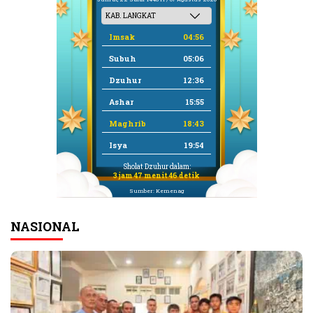
Imsak
04:56
Subuh
05:06
Dzuhur
12:36
Ashar
15:55
Maghrib
18:43
Isya
19:54
Sholat Dzuhur dalam:
3 jam 47 menit 46 detik
Sumber: Kemenag
NASIONAL