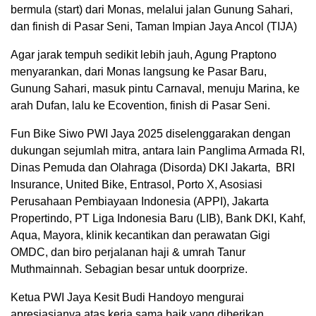
bermula (start) dari Monas, melalui jalan Gunung Sahari,
dan finish di Pasar Seni, Taman Impian Jaya Ancol (TIJA)
Agar jarak tempuh sedikit lebih jauh, Agung Praptono
menyarankan, dari Monas langsung ke Pasar Baru,
Gunung Sahari, masuk pintu Carnaval, menuju Marina, ke
arah Dufan, lalu ke Ecovention, finish di Pasar Seni.
Fun Bike Siwo PWI Jaya 2025 diselenggarakan dengan
dukungan sejumlah mitra, antara lain Panglima Armada RI,
Dinas Pemuda dan Olahraga (Disorda) DKI Jakarta, BRI
Insurance, United Bike, Entrasol, Porto X, Asosiasi
Perusahaan Pembiayaan Indonesia (APPI), Jakarta
Propertindo, PT Liga Indonesia Baru (LIB), Bank DKI, Kahf,
Aqua, Mayora, klinik kecantikan dan perawatan Gigi
OMDC, dan biro perjalanan haji & umrah Tanur
Muthmainnah. Sebagian besar untuk doorprize.
Ketua PWI Jaya Kesit Budi Handoyo mengurai
apresiasianya atas kerja sama baik yang diberikan