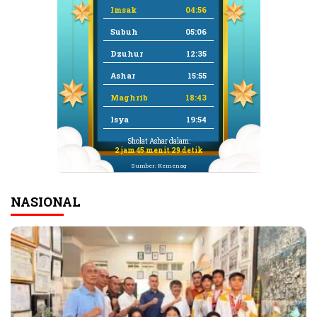
Imsak
04:56
Subuh
05:06
Dzuhur
12:35
Ashar
15:55
Maghrib
18:43
Isya
19:54
Sholat Ashar dalam:
2 jam 45 menit 29 detik
Sumber: Kemenag
NASIONAL