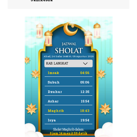
Ahad, 24 Safar 1448 H / 09 Agustus 2026
Imsak
04:56
Subuh
05:06
Dzuhur
12:35
Ashar
15:54
Maghrib
18:43
Isya
19:54
Sholat Maghrib dalam:
0 jam 14 menit 58 detik