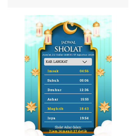
Jum'at, 22 Safar 1448 H / 07 Agustus 2026
Imsak
04:56
Subuh
05:06
Dzuhur
12:36
Ashar
15:55
Maghrib
18:43
Isya
19:54
Sholat Ashar dalam:
2 jam 14 menit 27 detik