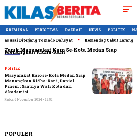
KRIMINAL
PERISTIWA
DAERAH
NEWS
POLITIK
N
as usai Diterjang Tornado Dahsyat
Kemendag Cabut Larangan 
Topik
Masyarakat Karo Se-Kota Medan Siap
Menangkan Ridha-Rani
Politik
Masyarakat Karo se-Kota Medan Siap
Menangkan Ridha-Rani, Daniel
Pinem : Saatnya Wali Kota dari
Akademisi
Rabu, 6 November 2024 - 12:51
POPULER