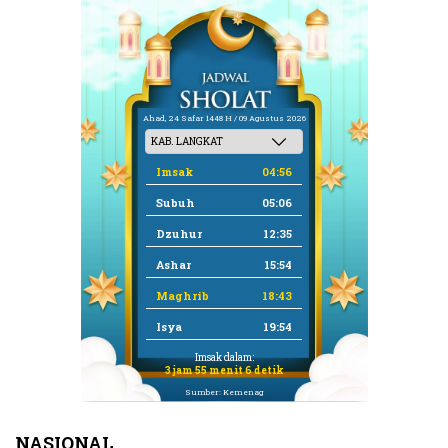
Ahad, 24 Safar 1448 H / 09 Agustus 2026
Imsak
04:56
Subuh
05:06
Dzuhur
12:35
Ashar
15:54
Maghrib
18:43
Isya
19:54
Imsak dalam:
3 jam 55 menit 6 detik
Sumber: Kemenag
NASIONAL